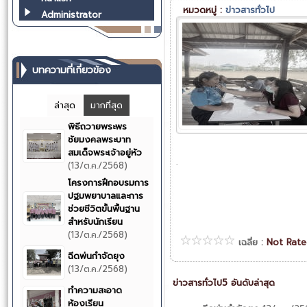
หมวดหมู่ :
ข่าวสารทั่วไป
Administrator
บทความที่เกี่ยวข้อง
ล่าสุด
มากที่สุด
พิธีถวายพระพร
ชัยมงคลพระบาท
สมเด็จพระเจ้าอยู่หัว
.
(13/ต.ค./2568)
โครงการฝึกอบรมการ
ปฐมพยาบาลและการ
ช่วยชีวิตขั้นพื้นฐาน
สำหรับนักเรียน
(13/ต.ค./2568)
เฉลี่ย :
Not Rat
ฉีดพ่นกำจัดยุง
(13/ต.ค./2568)
ข่าวสารทั่วไป5 อันดับล่าสุด
ทำความสะอาด
ห้องเรียน